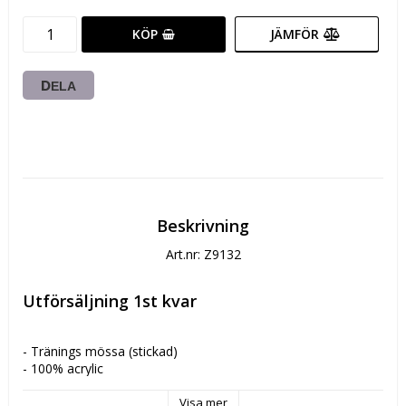
KÖP
JÄMFÖR
DELA
Beskrivning
Art.nr: Z9132
Utförsäljning 1st kvar
- Tränings mössa (stickad)
- 100% acrylic
- Bordderad chevrons
- One size
Visa mer