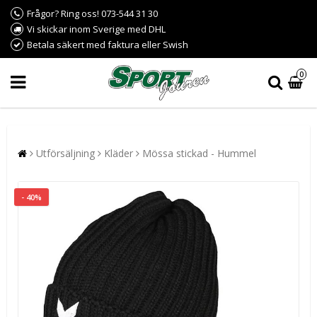
Frågor? Ring oss! 073-544 31 30
Vi skickar inom Sverige med DHL
Betala säkert med faktura eller Swish
0
Utförsäljning
Kläder
Mössa stickad - Hummel
- 40%