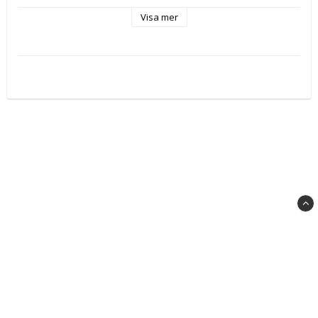
Visa mer
X-Small = 
Small = 
Medium = 
38.5-39.5
40-42
42.5-44
Large = 44.5-
X-Large = 
47.5
48+
Material: PVC-laminerad polyester