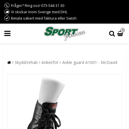
Frågor? Ring oss! 073-544 31 30
Vi skickar inom Sverige med DHL
Betala säkert med faktura eller Swish
0
Skydd/rehab
Ankel/fot
Ankle guard A1001 - McDavid