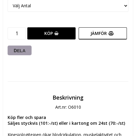
KÖP
JÄMFÖR
DELA
Beskrivning
Art.nr: O6010
Köp fler och spara
Säljes styckvis (101:-/st) eller i kartong om 24st (70:-/st)
Kinesiologitejpen ökar blodcirkulation, muskelaktivitet och 