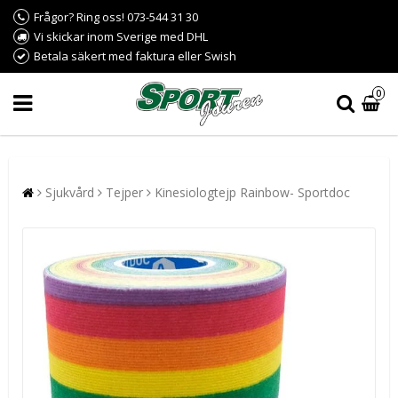
Frågor? Ring oss! 073-544 31 30
Vi skickar inom Sverige med DHL
Betala säkert med faktura eller Swish
0
Sjukvård
Tejper
Kinesiologtejp Rainbow- Sportdoc