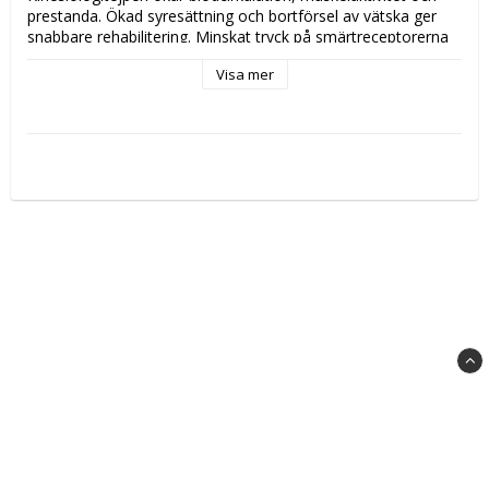
prestanda. Ökad syresättning och bortförsel av vätska ger 
snabbare rehabilitering. Minskat tryck på smärtreceptorerna 
möjliggör riktad smärtlindring. Tejpens unika egenskaper 
Visa mer
förklaras av dess elasticitet och vågmönster. Hudvänlig, 
vattentålig och med god vidhäftningsförmåga.
Längd: 5 meter