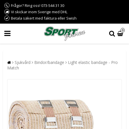
Frågor? Ring oss! 073-544 31 30
Vi skickar inom Sverige med DHL
Betala säkert med faktura eller Swish
0
Sjukvård
Bindor/bandage
Light elastic bandage - Pro
Match