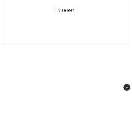
Elastisk, hudvänlig och vattentålig med god häftförmåga.
Visa mer
Storlek: 8 cm x 4.5 m