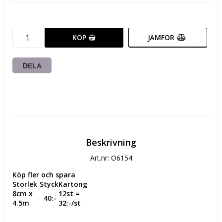
KÖP
JÄMFÖR
DELA
Beskrivning
Art.nr: O6154
Köp fler och spara
Storlek
Styck
Kartong
8cm x 
12st = 
  40:-
4.5m
32:-/st