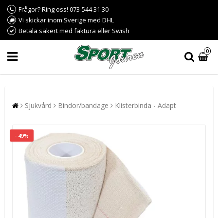
Frågor? Ring oss! 073-544 31 30
Vi skickar inom Sverige med DHL
Betala säkert med faktura eller Swish
0
Sjukvård
Bindor/bandage
Klisterbinda - Adapt
- 49%