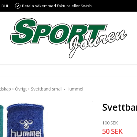
d DHL
Betala säkert med faktura eller Swish
edskap
Övrigt
Svettband small - Hummel
Svettba
100 SEK
50 SEK