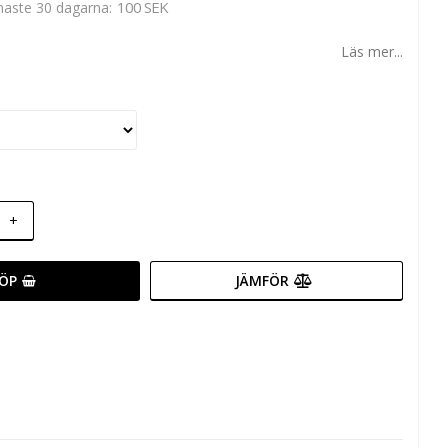
100 SEK
enaste 30 dagarna
Läs mer...
+
ÖP
JÄMFÖR