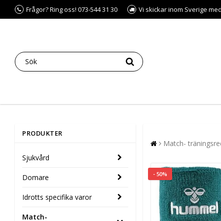
Frågor? Ring oss! 073-544 31 30
Vi skickar inom Sverige me
PRODUKTER
Match- träningsr
Sjukvård
- 50%
Domare
Idrotts specifika varor
Match-