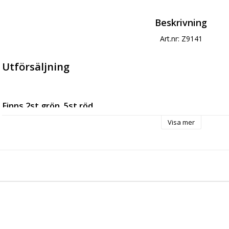
Beskrivning
Art.nr: Z9141
Utförsäljning
Finns 2st grön, 5st röd
Visa mer
Hummel® old school small svettband håller svetten borta. Den är till
frottéögla och har en förenklad design med klassiskt logo broderat. Ab
och du kan fokusera på spelet.
- Ligger i 2-pack
- One size
Egenskaper och fördelar
- 95% bomull, 5% lycra