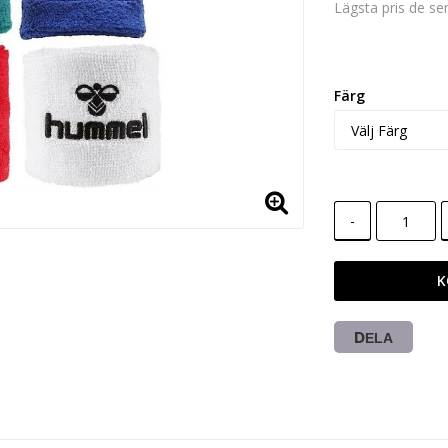
Lägsta pris de s
Färg
-
K
DELA