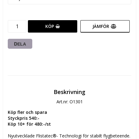
KÖP
JÄMFÖR
DELA
Beskrivning
Art.nr: O1301
Köp fler och spara
Styckpris 540:-
Köp 10+ för 480:-/st
Nyutvecklade Flistatec®- Technologi för stabilt flygbeteende. 