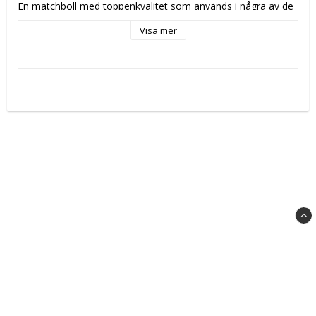
En matchboll med toppenkvalitet som används i några av de 
bästa ligorna i världen.
Visa mer
- FIVB godkänd
- Storlek 5