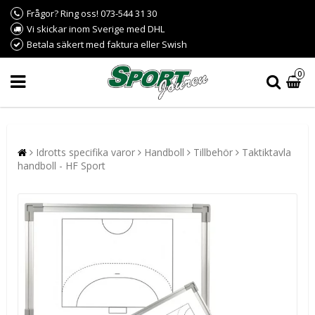
Frågor? Ring oss! 073-544 31 30
Vi skickar inom Sverige med DHL
Betala säkert med faktura eller Swish
0
Idrotts specifika varor
Handboll
Tillbehör
Taktiktavla
handboll - HF Sport