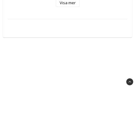
Visa mer
Storlek: 00
Omkrets: 44cm
Diameter: 14cm
Densitet: Foam core density 85K(kg/m3)
Vikt: 135 gr (+/- 6gram)