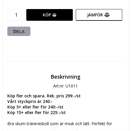
KÖP
JÄMFÖR
DELA
Beskrivning
Art.nr: U1011
Köp fler och spara. Rek. pris 299:-/st
Vårt styckpris är 240:-
Köp 5+ eller fler för 240:-/st
Köp 15+ eller fler för 225:-/st
Bra skum-träningsboll som är mjuk och lätt. Perfekt för 
nybörjare eller för lek & skoj i hallen.