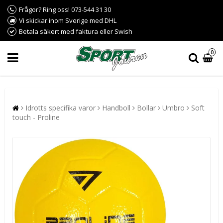
Frågor? Ring oss! 073-544 31 30
Vi skickar inom Sverige med DHL
Betala säkert med faktura eller Swish
0
Idrotts specifika varor
Handboll
Bollar
Umbro
Soft
touch - Proline