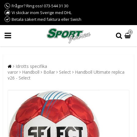
Frågor? Ring oss! 073-544 31 30
Vi skickar inom Sverige med DHL
Betala säkert med faktura eller Swish
0
Idrotts specifika
varor
Handboll
Bollar
Select
Handboll Ultimate replica
v26 - Select