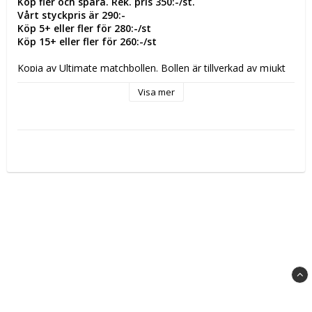
Köp fler och spara. Rek. pris 350:-/st.
Vårt styckpris är 290:-
Köp 5+ eller fler för 280:-/st
Köp 15+ eller fler för 260:-/st
Kopia av Ultimate matchbollen. Bollen är tillverkad av mjukt 
och slitstarkt syntetiskt läder med ett skumfoder inuti som 
Visa mer
garanterar ett bra grepp. Inuti säkerställer en Zero-Wing-
blåsa optimal rundhet. Den känns utmärkt i handen - med 
eller utan klister. Bollen är handsydd och EHF-godkänd.
Storlek: 0, 1, 2 & 3