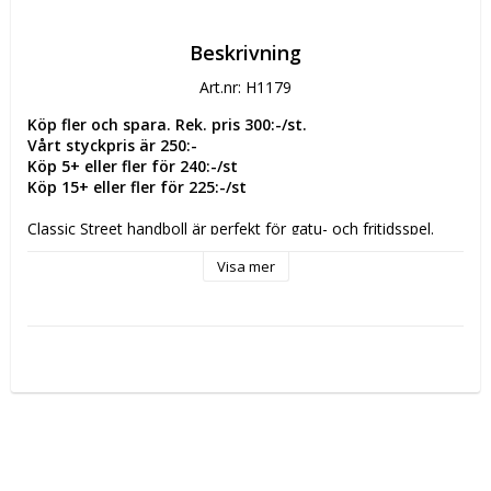
Beskrivning
Art.nr: H1179
Köp fler och spara. Rek. pris 300:-/st.
Vårt styckpris är 250:-
Köp 5+ eller fler för 240:-/st
Köp 15+ eller fler för 225:-/st
Classic Street handboll är perfekt för gatu- och fritidsspel. 
Med en konstruktion av 32 handsydda paneler och en 1,0 
Visa mer
mm strukturerad PU-ytteryta ger den här bollen önskat grepp 
och hållbarhet på hårda ytor. Den ullfyllda insidan ger en 
mjuk och bekväm bollkänsla. Observera: Classic Street är inte 
lämplig för användning med resin. Denna handboll är 
efterföljaren till den populära handbollen Hummel Street 
Play.
- Storlek 2 & 3