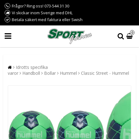
Frågor? Ring oss! 073-544 31 30
Vi skickar inom Sverige med DHL
Betala säkert med faktura eller Swish
0
Idrotts specifika
varor
Handboll
Bollar
Hummel
Classic Street - Hummel