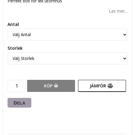
Perfekt boll för lek utomhus
Läs mer...
Antal
Storlek
KÖP
JÄMFÖR
DELA