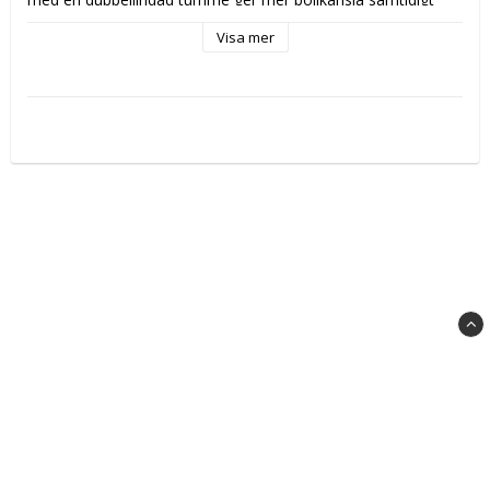
som den ger bättre skydd och stabilitet. De har också en 
Visa mer
extra bred rem helt i latex som håller dem på plats och ger 
handledsskydd. De kompletteras med ett kontrasterande 
tryck med vinklar.
Storlek: 8-11
Material: 
Latex 55%, Polyester 26%, Cotton 18%, Polyamide 
1%
Obs
 Se bifogad pdf fil för rätt storlek