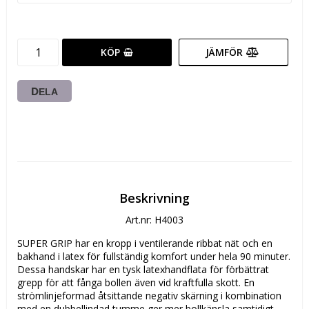
KÖP
JÄMFÖR
DELA
Beskrivning
Art.nr: H4003
SUPER GRIP har en kropp i ventilerande ribbat nät och en 
bakhand i latex för fullständig komfort under hela 90 minuter. 
Dessa handskar har en tysk latexhandflata för förbättrat 
grepp för att fånga bollen även vid kraftfulla skott. En 
strömlinjeformad åtsittande negativ skärning i kombination 
med en dubbellindad tumme ger mer bollkänsla samtidigt 