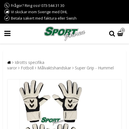
Frågor? Ring oss! 073-544 31 30
Vi skickar inom Sverige med DHL
Betala säkert med faktura eller Swish
0
Idrotts specifika
varor
Fotboll
Målvaktshandskar
Super Grip - Hummel