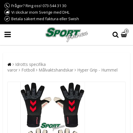
Frågor? Ring oss! 073-544 31 30
Vi skickar inom Sverige med DHL
Betala säkert med faktura eller Swish
0
Idrotts specifika
varor
Fotboll
Målvaktshandskar
Hyper Grip - Hummel