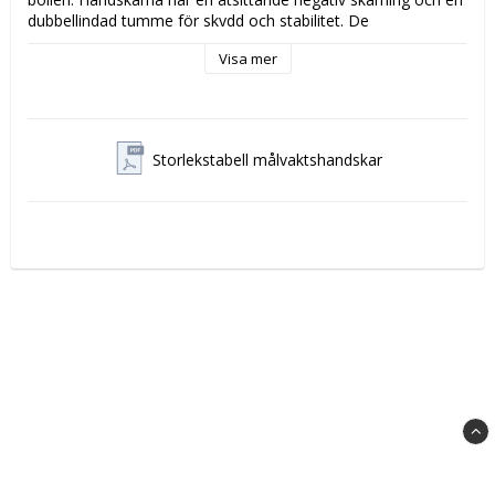
dubbellindad tumme för skydd och stabilitet. De 
kompletteras med ett kontrasterande tryck med vinklar.
Visa mer
Storlek: 8-11
Material: 100% polyester
Storlekstabell målvaktshandskar
Obs
 Se bifogad pdf fil för rätt storlek