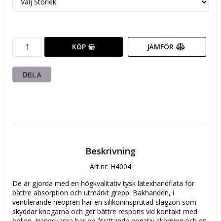
KÖP
JÄMFÖR
DELA
Beskrivning
Art.nr: H4004
De är gjorda med en högkvalitativ tysk latexhandflata för 
bättre absorption och utmärkt grepp. Bakhanden, i 
ventilerande neopren har en silikoninsprutad slagzon som 
skyddar knogarna och ger bättre respons vid kontakt med 
bollen. Handskarna har en åtsittande negativ skärning och en 