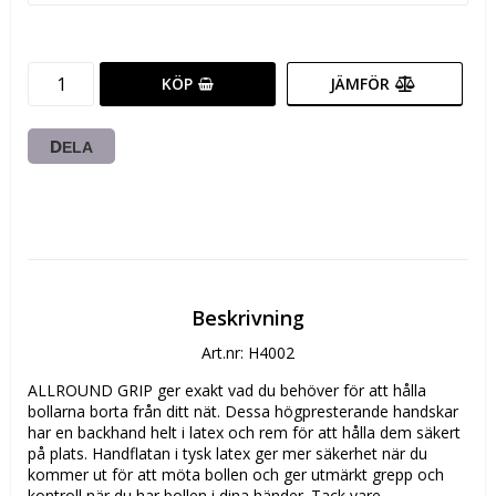
KÖP
JÄMFÖR
DELA
Beskrivning
Art.nr: H4002
ALLROUND GRIP ger exakt vad du behöver för att hålla 
bollarna borta från ditt nät. Dessa högpresterande handskar 
har en backhand helt i latex och rem för att hålla dem säkert 
på plats. Handflatan i tysk latex ger mer säkerhet när du 
kommer ut för att möta bollen och ger utmärkt grepp och 
kontroll när du har bollen i dina händer. Tack vare 