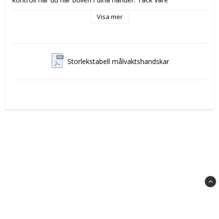
handskarnas åtsittande negativa skärning ger de en mer 
Visa mer
strömlinjeformad passform och känsla för bollen. De 
kompletteras med ett kontrasterande tryck med vinklar.
Storlek: 7-11
Storlekstabell målvaktshandskar
Material: 
Latex 70%, Polyester 30%
Obs
 Se bifogad pdf fil för rätt storlek