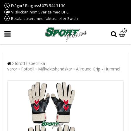
Frågor? Ring oss! 073-544 31 30
Vi skickar inom Sverige med DHL
Betala säkert med faktura eller Swish
0
Idrotts specifika
varor
Fotboll
Målvaktshandskar
Allround Grip - Hummel