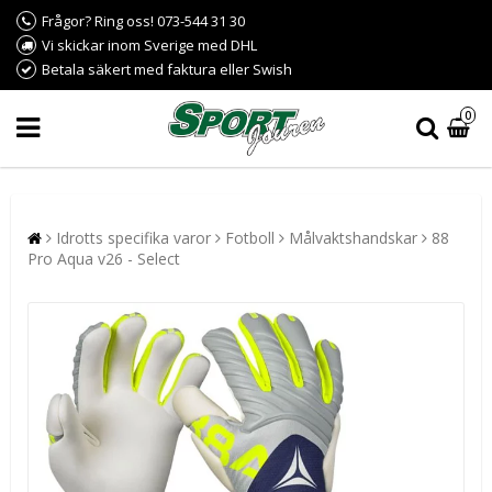
Frågor? Ring oss! 073-544 31 30
Vi skickar inom Sverige med DHL
Betala säkert med faktura eller Swish
0
Idrotts specifika varor
Fotboll
Målvaktshandskar
88
Pro Aqua v26 - Select