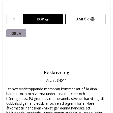
KÖP
JÄMFÖR
DELA
Beskrivning
Art.nr: S4011
Ett nytt vindstoppande membran kommer att hålla dina 
händer torra och varma under dina matcher och 
träningspass. På grund av membranets styvhet har vi lagt till 
dubbelsidiga handledskilar och en dragrem för enklare 
åtkomst till handsken - vilket ger denna handske ett 
hajliknande utseende. Punch-zonen är täckt av greppvänlig 