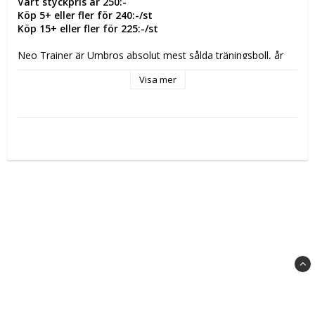
Vårt styckpris är 250:-
Köp 5+ eller fler för 240:-/st
Köp 15+ eller fler för 225:-/st
Neo Trainer är Umbros absolut mest sålda träningsboll, år 
efter år, och har gett tusentals timmar av träningsglädje för 
Visa mer
både ungdomar och vuxna. 14 paneler och riktigt bra kvalitet i 
TPU som håller luft och form i alla väder. Funkar på både 
gräs och konstgräs.
Storlek
: 3 & 4
Material:
Rubber 62%, Thermoplastic Urethane 15%, Polyester 13%, 
EVA 10%