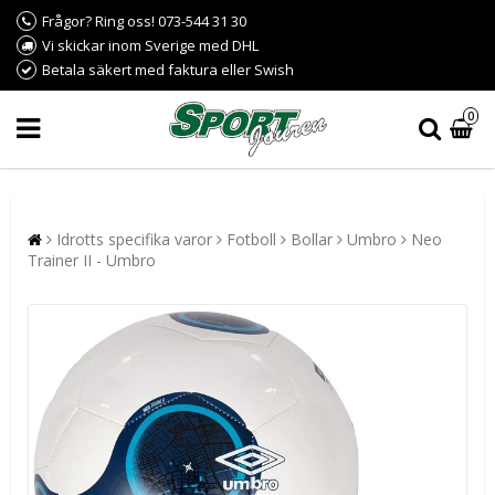
Frågor? Ring oss! 073-544 31 30
Vi skickar inom Sverige med DHL
Betala säkert med faktura eller Swish
0
Idrotts specifika varor
Fotboll
Bollar
Umbro
Neo
Trainer II - Umbro