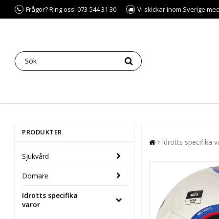
Frågor? Ring oss! 073-544 31 30
Vi skickar inom Sverige me
PRODUKTER
Idrotts specifika v
Sjukvård
Domare
Idrotts specifika
varor