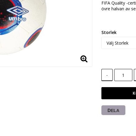
FIFA Quality -cert
övre halvan av s
Storlek
-
K
DELA