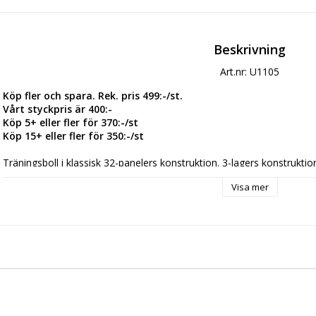
Beskrivning
Art.nr: U1105
Köp fler och spara. Rek. pris 499:-/st.
Vårt styckpris är 400:-
Köp 5+ eller fler för 370:-/st
Köp 15+ eller fler för 350:-/st
Träningsboll i klassisk 32-panelers konstruktion. 3-lagers konstrukt
bollen perfekt rund. Texturerad utsida för ökad känsla och kontroll vid 
Visa mer
- 3-lagers termobond-konstruktion
Storlek
: 4 & 5
Material:
45% Rubber, 25% Polyester, 23% EVA, 7% PU