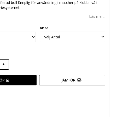
ifierad boll lämplig för användning i matcher på klubbnivå i
eriesystemet
Läs mer...
Antal
+
ÖP
JÄMFÖR