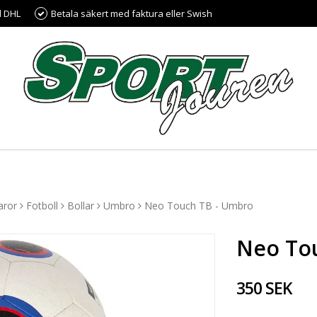
d DHL
Betala säkert med faktura eller Swish
aror
Fotboll
Bollar
Umbro
Neo Touch TB - Umbro
Neo To
350 SEK