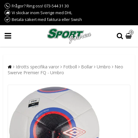
Frågor? Ring oss! 073-544 31 30
Vi skickar inom Sverige med DHL
Betala säkert med faktura eller Swish
0
Idrotts specifika varor
Fotboll
Bollar
Umbro
Neo
Swerve Premier FQ - Umbro