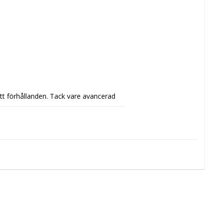
t förhållanden. Tack vare avancerad 
a matcher och träningspass.
imal kontroll, medan den extremt låga 
fekt – även på en våt plan.
 boll en perfekt rund form, ultimat 
 konstgräs.
erfekt rund och förlänger dess livslängd.