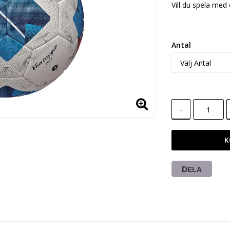
Vill du spela med
Antal
-
K
DELA