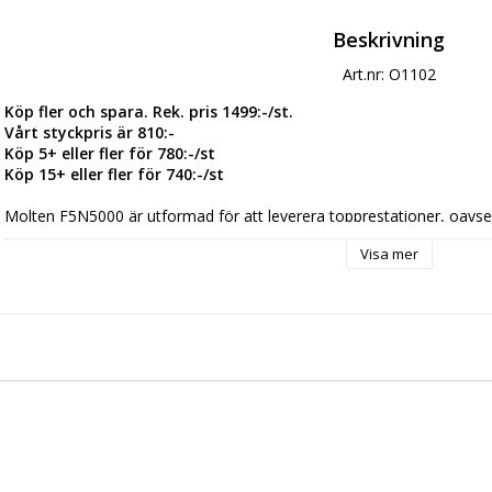
Beskrivning
Art.nr: O1102
Köp fler och spara. Rek. pris 1499:-/st.
Vårt styckpris är 810:-
Köp 5+ eller fler för 780:-/st
Köp 15+ eller fler för 740:-/st
Molten F5N5000 är utformad för att leverera topprestationer, oavset
termisk bindning behåller bollen sin ideala form, även efter intensiv
Visa mer
Latexblåsan och PU-utsidan med en speciell nabbstruktur ger dig opt
vattenabsorptionen säkerställer att bollen fortsätter att prestera per
Tack vare avancerad teknik och högkvalitativa material erbjuder denna
precision och exceptionell hållbarhet - perfekt för både naturligt och
Unik termisk bindning - ersätter traditionella sömmar, håller bollen p
- FIFA Quality PRO
Storlek 5