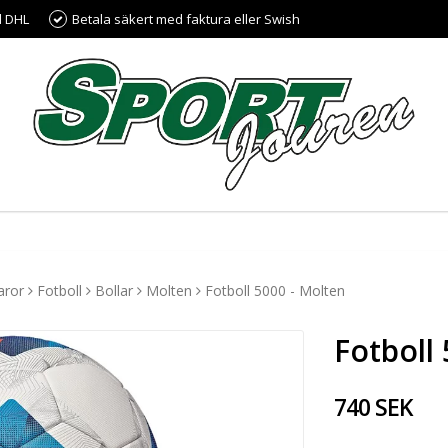
d DHL
Betala säkert med faktura eller Swish
aror
Fotboll
Bollar
Molten
Fotboll 5000 - Molten
Fotboll
740 SEK