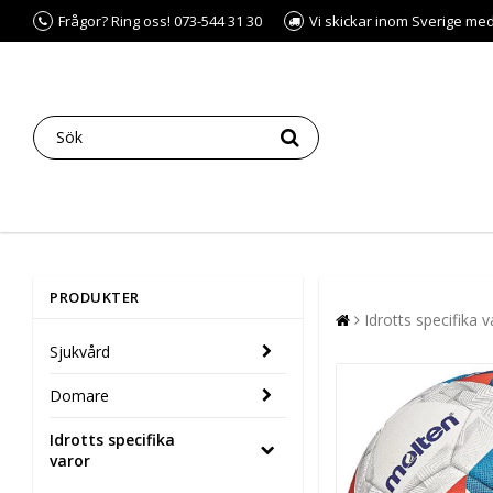
Frågor? Ring oss! 073-544 31 30
Vi skickar inom Sverige me
PRODUKTER
Idrotts specifika v
Sjukvård
Domare
Idrotts specifika
varor