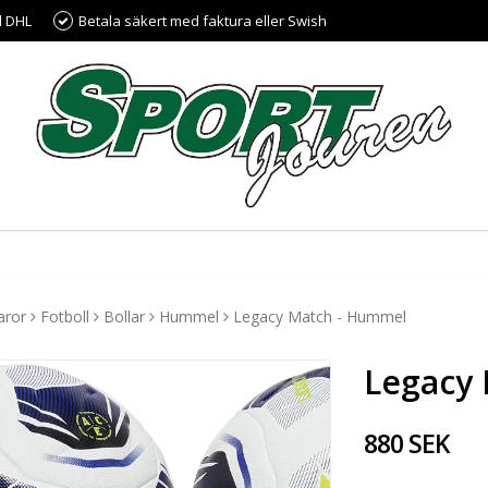
d DHL
Betala säkert med faktura eller Swish
aror
Fotboll
Bollar
Hummel
Legacy Match - Hummel
Legacy
880 SEK