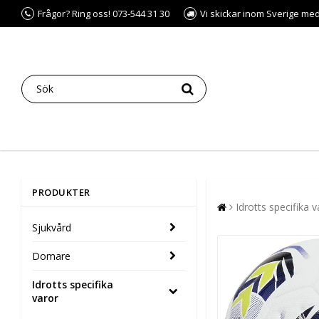
Frågor? Ring oss! 073-544 31 30
Vi skickar inom Sverige me
PRODUKTER
Idrotts specifika v
Sjukvård
Domare
Idrotts specifika
varor