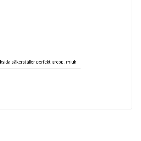
ida säkerställer perfekt grepp, mjuk 
garanterar flexibilitet, kraft och en 
 vilket minimerar vattenabsorption och 
lyviskosinsatser ger stabil rundhet 