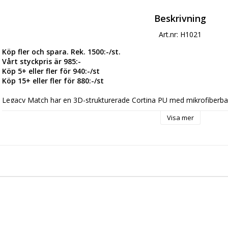
Beskrivning
Art.nr: H1021
Köp fler och spara. Rek. 1500:-/st.
Vårt styckpris är 985:-
Köp 5+ eller fler för 940:-/st
Köp 15+ eller fler för 880:-/st
Legacy Match har en 3D-strukturerade Cortina PU med mikrofiberbaks
dämpning och exakt bollkontroll. Det 4 mm högelastiska POE-skummet 
Visa mer
jämn känsla under alla förhållanden. Panelerna är termiskt svetsade,
bibehåller bollens form, vikt och studs. Den gjutna NLR-blåsan med po
och exceptionell bollkänsla.
Storlek: 5