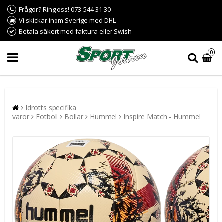
Frågor? Ring oss! 073-544 31 30
Vi skickar inom Sverige med DHL
Betala säkert med faktura eller Swish
0
Idrotts specifika
varor
Fotboll
Bollar
Hummel
Inspire Match - Hummel