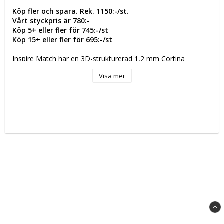
Köp fler och spara. Rek. 1150:-/st.
Vårt styckpris är 780:-
Köp 5+ eller fler för 745:-/st
Köp 15+ eller fler för 695:-/st
Inspire Match har en 3D-strukturerad 1,2 mm Cortina 
högkvalitativ PU-ovandel med mikrofiberbaksida för perfekt 
Visa mer
grepp och ultramjukhet.
4 mm POE-skum med hög returförmåga ger utmärkt 
flexibilitet och väderbeständighet, vilket säkerställer att bollen 
behåller sin ursprungliga spelkänsla under alla förhållanden.
Termobunden konstruktion, vilket resulterar i minimal 
vattenupptagning och bättre bevarande av ursprunglig vikt 
och form vid spel på en våt yta.
Gjuten NLR-blåsa omslagen med polyviskos lappar ger en 
exceptionell känsla och prestanda.
Storlek: 5
Material: 100 % polyuretan