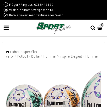
Frågor? Ring oss! 073-544 31 30
Vi skickar inom Sverige med DHL
Betala säkert med faktura eller Swish
0
Idrotts specifika
varor
Fotboll
Bollar
Hummel
Inspire Elegant - Hummel