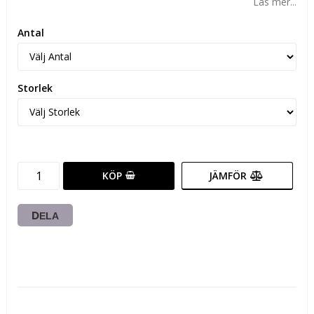
Läs mer...
Antal
Storlek
KÖP
JÄMFÖR
DELA