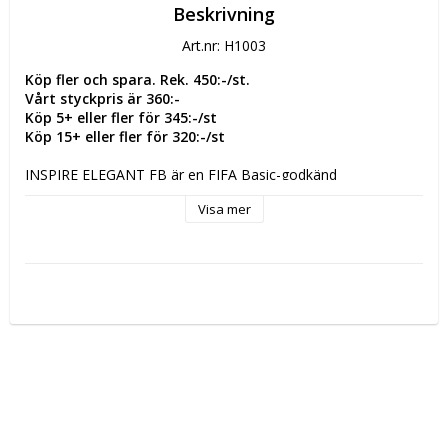
Beskrivning
Art.nr: H1003
Köp fler och spara. Rek. 450:-/st.
Vårt styckpris är 360:-
Köp 5+ eller fler för 345:-/st
Köp 15+ eller fler för 320:-/st
INSPIRE ELEGANT FB är en FIFA Basic-godkänd 
professionell fotboll med en texturerad yta för kontrollerad 
Visa mer
touch och jämn kontakt. Den eleganta grafiska designen 
med ikoniska chevrondetaljer och en distinkt Hummel-
logotyp fulländar utseendet.
3D-strukturerad 1,2 mm diamantformad högkvalitativ PU-
ovandel med non-woven-baksida för perfekt grepp och 
mjukhet.
3 mm hybrid LPOE-skum med hög rebound, skapar en snabb 
kraftövergång.
Hybridkonstruktion, med upplösning i osynliga sömmar och 
mindre vattenupptag.
Gjuten, lindad SR-blåsa med återvunnen polyestertråd, 
säkerställer bollens rundhet med lång livslängd.