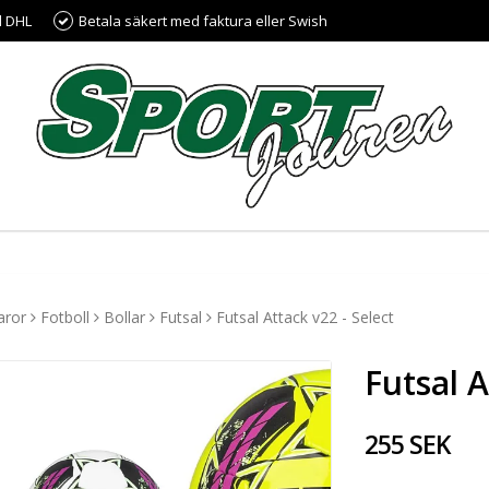
d DHL
Betala säkert med faktura eller Swish
aror
Fotboll
Bollar
Futsal
Futsal Attack v22 - Select
Futsal A
255 SEK