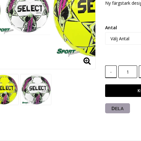
Ny färgstark desi
Antal
-
K
DELA