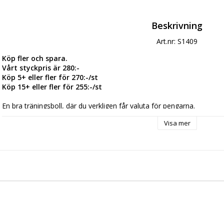
Beskrivning
Art.nr: S1409
Köp fler och spara.
Vårt styckpris är 280:-
Köp 5+ eller fler för 270:-/st
Köp 15+ eller fler för 255:-/st
En bra träningsboll, där du verkligen får valuta för pengarna.
Den gula bollen har en blank yta, medan den vita bollen har en nopprig
Visa mer
specialutvecklad butylblåsa en pålitlig och mycket dämpad studs, vilke
Omkrets: 62-64 cm. Vikt: 400-440g
- Bollen är handsydd
OBS 
Utgående modell. Resevation för slutsålt.