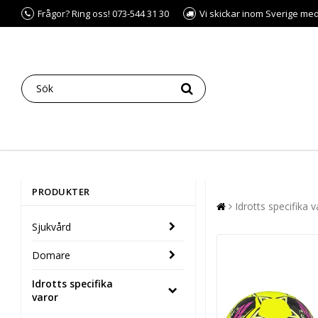
Frågor? Ring oss! 073-544 31 30
Vi skickar inom Sverige me
PRODUKTER
Idrotts specifika v
Sjukvård
Domare
Idrotts specifika
varor