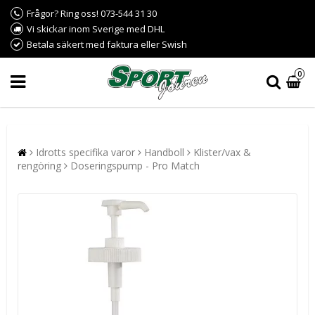
Frågor? Ring oss! 073-544 31 30
Vi skickar inom Sverige med DHL
Betala säkert med faktura eller Swish
0
Idrotts specifika varor
Handboll
Klister/vax &
rengöring
Doseringspump - Pro Match