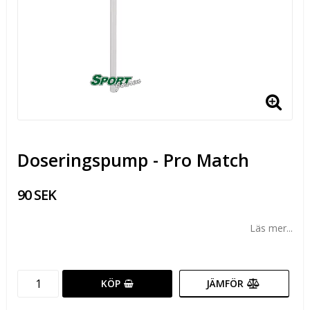
Doseringspump - Pro Match
90 SEK
Läs mer...
KÖP
JÄMFÖR